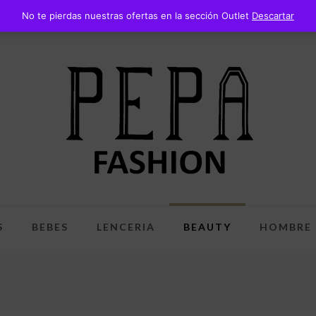
No te pierdas nuestras ofertas en la sección Outlet
Descartar
S
BEBES
LENCERIA
BEAUTY
HOMBRE