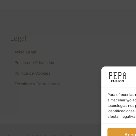
Legal
Aviso Legal
Política de Privacidad
Política de Cookies
Términos y Condiciones
Para ofrecer las
almacenar y/o ac
tecnologías nos 
identificaciones 
afectar negativa
Acep