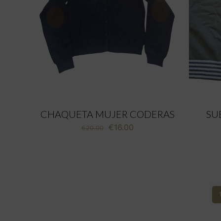
CHAQUETA MUJER CODERAS
SU
El
El
€
16.00
€
20.00
precio
precio
original
actual
era:
es:
€20.00.
€16.00.