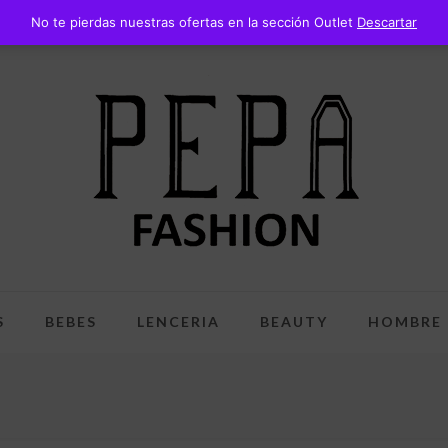
No te pierdas nuestras ofertas en la sección Outlet
Descartar
S
BEBES
LENCERIA
BEAUTY
HOMBRE