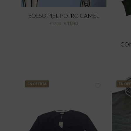
BOLSO PIEL POTRO CAMEL
El
El
€
11.90
€
17.00
precio
precio
original
actual
era:
es:
CO
€17.00.
€11.90.
EN OFERTA
EN OF