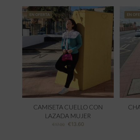
EN OFERTA
EN OF
CAMISETA CUELLO CON
CHA
LAZADA MUJER
El
El
€
13.60
€
17.00
precio
precio
original
actual