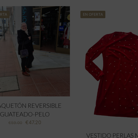
ERTA
EN OFERTA
QUETÓN REVERSIBLE
GUATEADO-PELO
El
El
€
47.20
€
59.00
precio
precio
VESTIDO PERLAS
original
actual