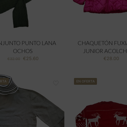
NJUNTO PUNTO LANA
CHAQUETÓN FUXI
OCHOS
JUNIOR ACOLC
El
El
€
25.60
€
28.00
€
32.00
precio
precio
original
actual
era:
es:
ERTA
€32.00.
€25.60.
EN OFERTA