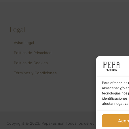
Legal
Aviso Legal
Política de Privacidad
Política de Cookies
Términos y Condiciones
Para ofrecer las
almacenar y/o ac
tecnologías nos 
identificaciones 
afectar negativa
Acep
Copyright © 2023. PepaFashion Todos los derechos reservados