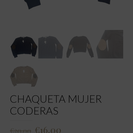
CHAQUETA MUJER
CODERAS
El
El
€
16.00
€
20.00