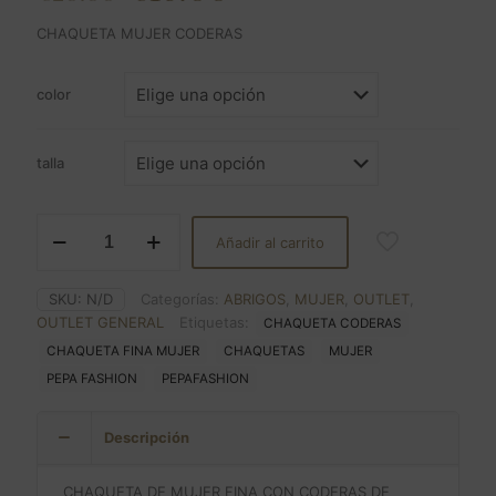
precio
precio
CHAQUETA MUJER CODERAS
original
actual
era:
es:
color
€20.00.
€16.00.
talla
CHAQUETA
Añadir al carrito
MUJER
CODERAS
cantidad
SKU:
N/D
Categorías:
ABRIGOS
,
MUJER
,
OUTLET
,
OUTLET GENERAL
Etiquetas:
CHAQUETA CODERAS
CHAQUETA FINA MUJER
CHAQUETAS
MUJER
PEPA FASHION
PEPAFASHION
Descripción
CHAQUETA DE MUJER FINA CON CODERAS DE