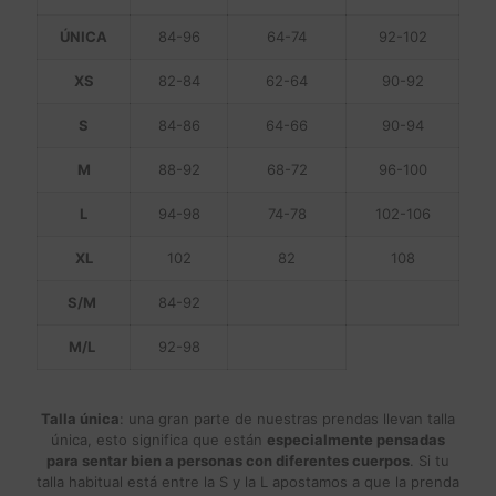
ÚNICA
84-96
64-74
92-102
XS
82-84
62-64
90-92
S
84-86
64-66
90-94
M
88-92
68-72
96-100
L
94-98
74-78
102-106
XL
102
82
108
S/M
84-92
M/L
92-98
Talla única
: una gran parte de nuestras prendas llevan talla
única, esto significa que están
especialmente pensadas
para sentar bien a personas con diferentes cuerpos
. Si tu
talla habitual está entre la S y la L apostamos a que la prenda