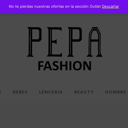
No te pierdas nuestras ofertas en la sección Outlet
Descartar
S
BEBES
LENCERIA
BEAUTY
HOMBRE