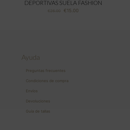
DEPORTIVAS SUELA FASHION
El
El
€
15.00
€
26.00
precio
precio
original
actual
era:
es:
€26.00.
€15.00.
Ayuda
Preguntas frecuentes
Condiciones de compra
Envíos
Devoluciones
Guía de tallas