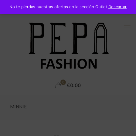
No te pierdas nuestras ofertas en la sección Outlet
Descartar
0
€0.00
MINNIE