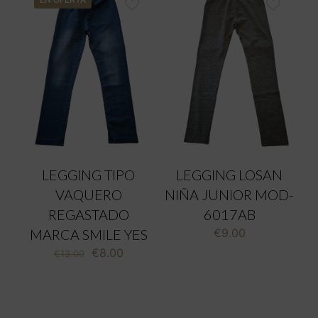
LEGGING TIPO
LEGGING LOSAN
VAQUERO
NIÑA JUNIOR MOD-
REGASTADO
6017AB
MARCA SMILE YES
€
9.00
El
El
€
8.00
€
13.00
precio
precio
original
actual
era:
es:
€13.00.
€8.00.