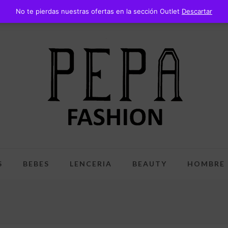
No te pierdas nuestras ofertas en la sección Outlet
Descartar
S
BEBES
LENCERIA
BEAUTY
HOMBRE