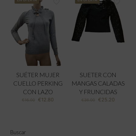
SUÉTER MUJER
SUETER CON
CUELLO PERKING
MANGAS CALADAS
CON LAZO
Y FRUNCIDAS
El
El
El
El
€
12.80
€
25.20
€
16.00
€
36.00
precio
precio
precio
precio
original
actual
original
actual
era:
es:
era:
es:
€16.00.
€12.80.
€36.00.
€25.20.
Buscar