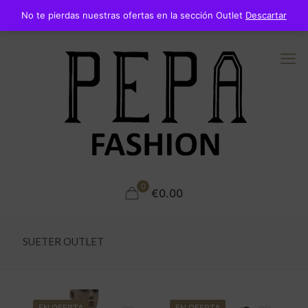
No te pierdas nuestras ofertas en la sección Outlet
Descartar
0
€0.00
SUETER OUTLET
EN OFERTA
EN OFERTA