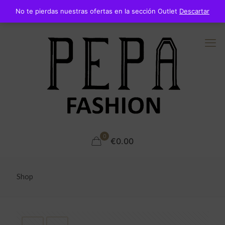
No te pierdas nuestras ofertas en la sección Outlet
Descartar
0
€0.00
Shop