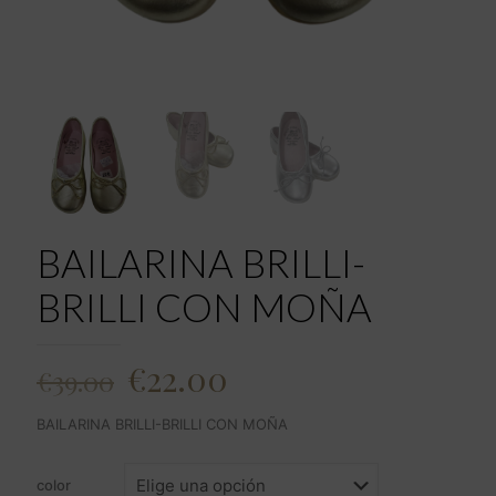
BAILARINA BRILLI-
BRILLI CON MOÑA
El
El
€
22.00
€
39.00
precio
precio
BAILARINA BRILLI-BRILLI CON MOÑA
original
actual
era:
es:
color