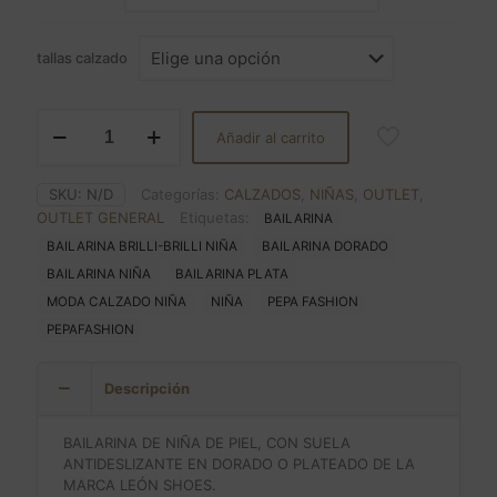
€39.00.
€22.00.
tallas calzado
BAILARINA
Añadir al carrito
BRILLI-
BRILLI
CON
SKU:
N/D
Categorías:
CALZADOS
,
NIÑAS
,
OUTLET
,
MOÑA
OUTLET GENERAL
Etiquetas:
BAILARINA
cantidad
BAILARINA BRILLI-BRILLI NIÑA
BAILARINA DORADO
BAILARINA NIÑA
BAILARINA PLATA
MODA CALZADO NIÑA
NIÑA
PEPA FASHION
PEPAFASHION
Descripción
BAILARINA DE NIÑA DE PIEL, CON SUELA
ANTIDESLIZANTE EN DORADO O PLATEADO DE LA
MARCA LEÓN SHOES.