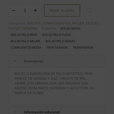
original
actual
BOLSO
era:
es:
Añadir al carrito
PELO
€39.00.
€27.30.
Y
PIEL
Categorías:
BOLSOS
,
COMPLEMENTOS
,
MUJER
,
OUTLET
,
cantidad
OUTLET GENERAL
Etiquetas:
BOLSO MODA
BOLSO PELO BEIG
BOLSO PELO FUXIA
BOLSO PELO MUJER
BOLSO PELO NEGRO
COMPLENTOS MODA
PEPA FASHION
PEPAFASHION
Descripción
BOLSO O BANDOLERA DE PELO SINTÉTICO, PERO
PARECE DE VERDAD Y ASA, TIRANTE DE PIEL,
CIERRE CON CREMALLERA SUS MEDIDAS SON
ANCHO 30CM PARTE SUPERIOR Y ALTO 17CM, SU
MARCA ES FLORA.
Información adicional