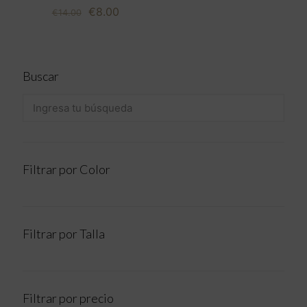
El
El
€
8.00
€
14.00
precio
precio
original
actual
era:
es:
€14.00.
€8.00.
Buscar
Filtrar por Color
Filtrar por Talla
Filtrar por precio