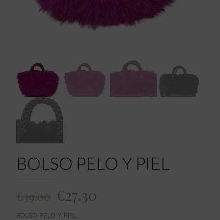
BOLSO PELO Y PIEL
El
El
€
27.30
€
39.00
precio
precio
BOLSO PELO Y PIEL.