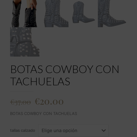
BOTAS COWBOY CON
TACHUELAS
El
El
€
20.00
€
37.00
precio
precio
BOTAS COWBOY CON TACHUELAS
original
actual
era:
es:
tallas calzado