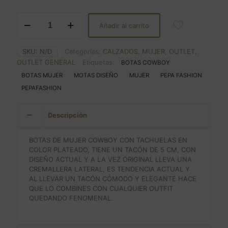
€37.00.
€20.00.
BOTAS
Añadir al carrito
COWBOY
CON
TACHUELAS
SKU:
N/D
Categorías:
CALZADOS
,
MUJER
,
OUTLET
,
cantidad
OUTLET GENERAL
Etiquetas:
BOTAS COWBOY
BOTAS MUJER
MOTAS DISEÑO
MUJER
PEPA FASHION
PEPAFASHION
Descripción
BOTAS DE MUJER COWBOY CON TACHUELAS EN
COLOR PLATEADO, TIENE UN TACÓN DE 5 CM, CON
DISEÑO ACTUAL Y A LA VEZ ORIGINAL LLEVA UNA
CREMALLERA LATERAL, ES TENDENCIA ACTUAL Y
AL LLEVAR UN TACÓN CÓMODO Y ELEGANTE HACE
QUE LO COMBINES CON CUALQUIER OUTFIT
QUEDANDO FENOMENAL.