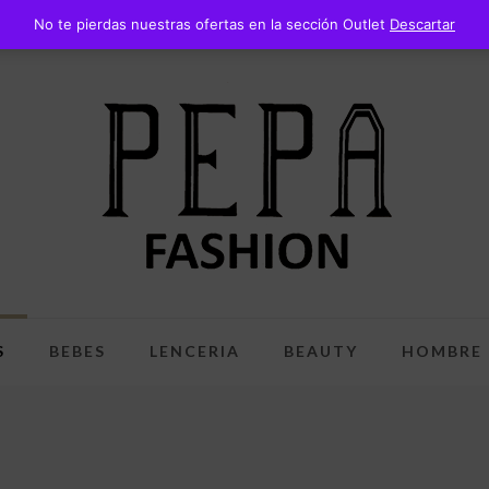
No te pierdas nuestras ofertas en la sección Outlet
Descartar
S
BEBES
LENCERIA
BEAUTY
HOMBRE