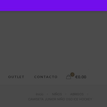
0
€0.00
OUTLET
CONTACTO
Inicio
NIÑOS
ABRIGOS
CAMISETA JUNIOR NIÑO OSO ICE HOCKEY