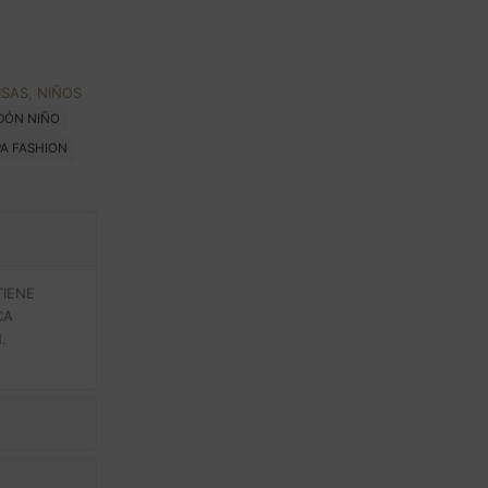
ISAS
,
NIÑOS
DÓN NIÑO
PA FASHION
TIENE
CA
.