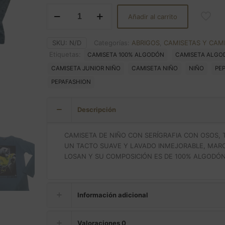
CAMISETA
Añadir al carrito
JUNIOR
NIÑO
OSO
SKU:
N/D
Categorías:
ABRIGOS
,
CAMISETAS Y CAM
ICE
Etiquetas:
CAMISETA 100% ALGODÓN
CAMISETA ALGO
HOCKEY
CAMISETA JUNIOR NIÑO
CAMISETA NIÑO
NIÑO
PE
cantidad
PEPAFASHION
Descripción
CAMISETA DE NIÑO CON SERÍGRAFIA CON OSOS, 
UN TACTO SUAVE Y LAVADO INMEJORABLE, MAR
LOSAN Y SU COMPOSICIÓN ES DE 100% ALGODÓN
Información adicional
Valoraciones
0