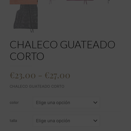
CHALECO GUATEADO
CORTO
Rango
€
23.00
-
€
27.00
de
CHALECO GUATEADO CORTO
precios:
desde
color
€23.00
hasta
talla
€27.00