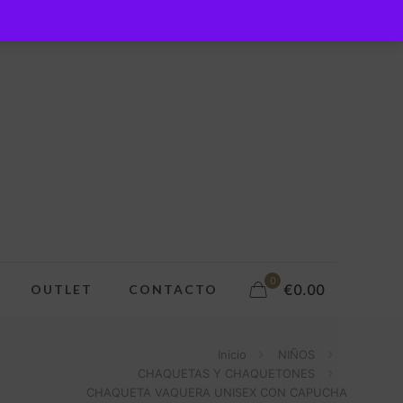
0
€0.00
OUTLET
CONTACTO
Inicio
NIÑOS
CHAQUETAS Y CHAQUETONES
CHAQUETA VAQUERA UNISEX CON CAPUCHA