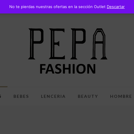
No te pierdas nuestras ofertas en la sección Outlet
Descartar
S
BEBES
LENCERIA
BEAUTY
HOMBRE