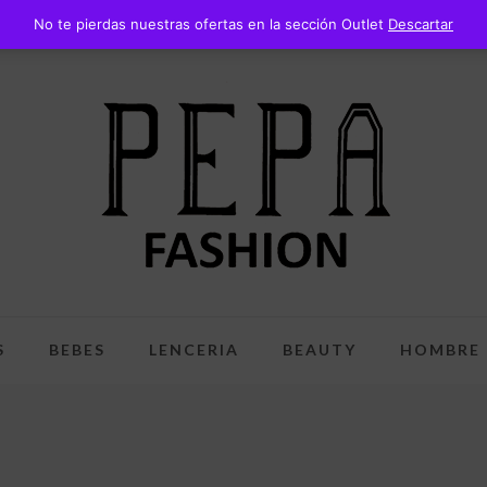
No te pierdas nuestras ofertas en la sección Outlet
Descartar
S
BEBES
LENCERIA
BEAUTY
HOMBRE