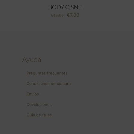
BODY CISNE
El
El
€
7.00
€
12.00
precio
precio
original
actual
era:
es:
€12.00.
€7.00.
Ayuda
Preguntas frecuentes
Condiciones de compra
Envíos
Devoluciones
Guía de tallas