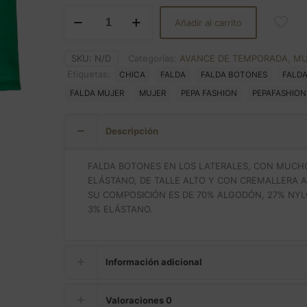
FALDA
Añadir al carrito
BOTONES
LATERALES
cantidad
SKU:
N/D
Categorías:
AVANCE DE TEMPORADA
,
MU
Etiquetas:
CHICA
FALDA
FALDA BOTONES
FALD
FALDA MUJER
MUJER
PEPA FASHION
PEPAFASHION
Descripción
FALDA BOTONES EN LOS LATERALES, CON MUCH
ELÁSTANO, DE TALLE ALTO Y CON CREMALLERA A
SU COMPOSICIÓN ES DE 70% ALGODÓN, 27% NY
3% ELÁSTANO.
Información adicional
Valoraciones
0