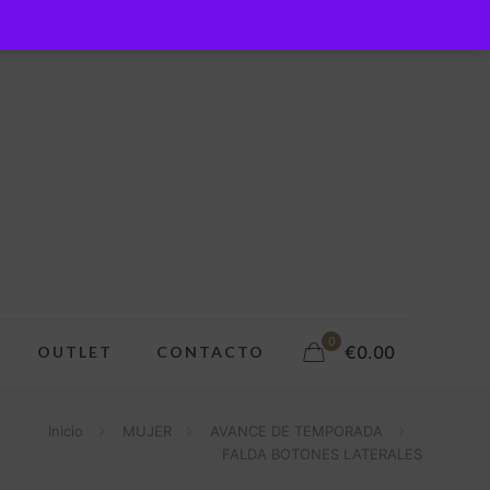
0
€0.00
OUTLET
CONTACTO
Inicio
MUJER
AVANCE DE TEMPORADA
FALDA BOTONES LATERALES