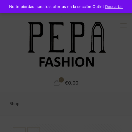
No te pierdas nuestras ofertas en la sección Outlet
Descartar
0
€0.00
Shop