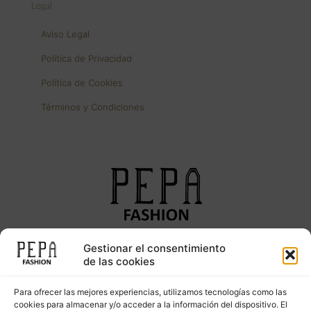
Legal
Aviso Legal
Política de Privacidad
Política de Cookies
Términos y Condiciones
Gestionar el consentimiento
Síguenos en nuestras redes sociales
de las cookies
Para ofrecer las mejores experiencias, utilizamos tecnologías como las
cookies para almacenar y/o acceder a la información del dispositivo. El