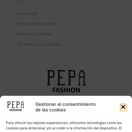
Legal
Aviso Legal
Política de Privacidad
Política de Cookies
Términos y Condiciones
Gestionar el consentimiento
Síguenos en nuestras redes sociales
de las cookies
Para ofrecer las mejores experiencias, utilizamos tecnologías como las
cookies para almacenar y/o acceder a la información del dispositivo. El