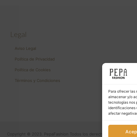
Legal
Aviso Legal
Política de Privacidad
Política de Cookies
Términos y Condiciones
Para ofrecer las
almacenar y/o ac
tecnologías nos 
identificaciones 
afectar negativa
Acep
Copyright © 2023. PepaFashion Todos los derechos reservados