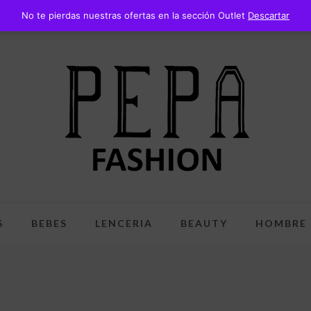
No te pierdas nuestras ofertas en la sección Outlet
Descartar
S
BEBES
LENCERIA
BEAUTY
HOMBRE