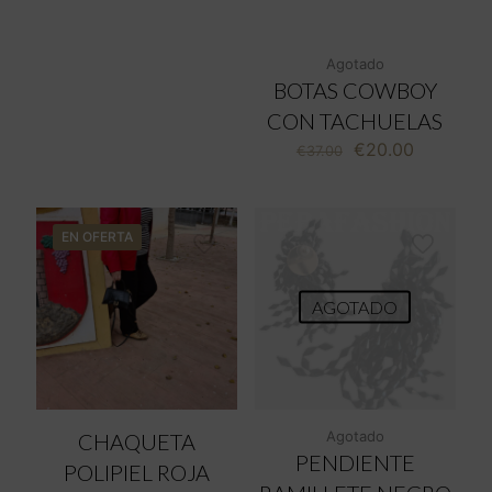
Agotado
BOTAS COWBOY
CON TACHUELAS
El
El
€
20.00
€
37.00
precio
precio
original
actual
era:
es:
€37.00.
€20.00.
EN OFERTA
AGOTADO
Agotado
CHAQUETA
PENDIENTE
POLIPIEL ROJA