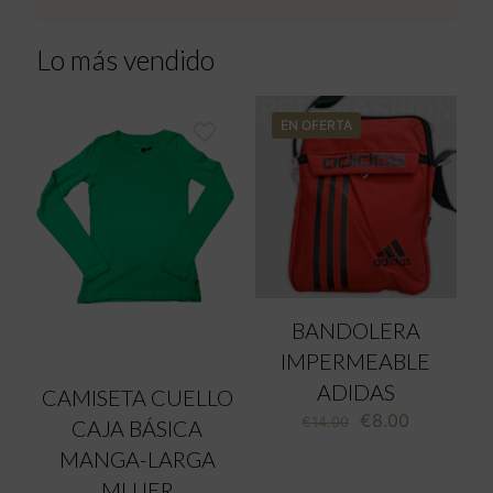
Lo más vendido
EN OFERTA
BANDOLERA
IMPERMEABLE
ADIDAS
CAMISETA CUELLO
El
El
€
8.00
€
14.00
CAJA BÁSICA
precio
precio
MANGA-LARGA
original
actual
era:
es:
MUJER