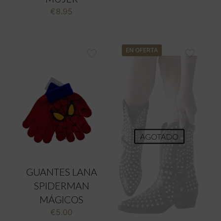
€14.00.
€8.00.
€
8.95
EN OFERTA
AGOTADO
GUANTES LANA
SPIDERMAN
MÁGICOS
€
5.00