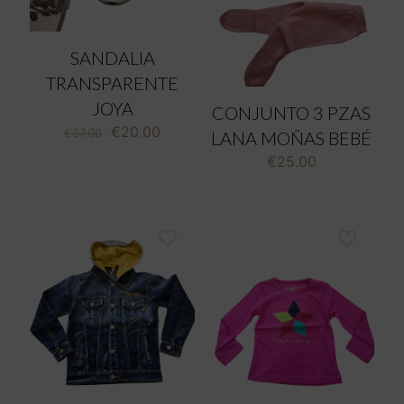
SANDALIA
TRANSPARENTE
JOYA
CONJUNTO 3 PZAS
El
El
€
20.00
€
37.00
LANA MOÑAS BEBÉ
precio
precio
€
25.00
original
actual
era:
es:
€37.00.
€20.00.