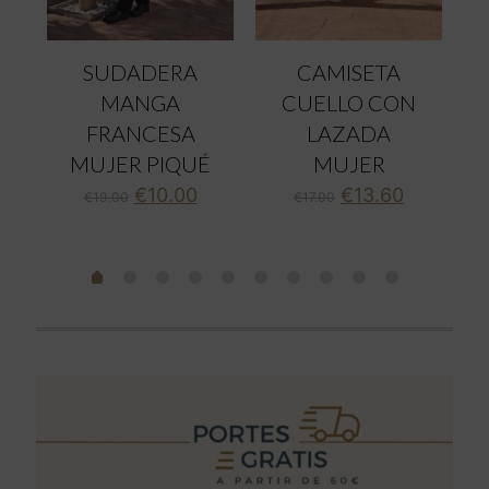
SUDADERA
CAMISETA
MANGA
CUELLO CON
FRANCESA
LAZADA
MUJER PIQUÉ
MUJER
El
El
El
El
€
10.00
€
13.60
€
19.00
€
17.00
ecio
precio
precio
precio
precio
tual
original
actual
original
actual
:
era:
es:
era:
es:
.00.
€19.00.
€10.00.
€17.00.
€13.60.